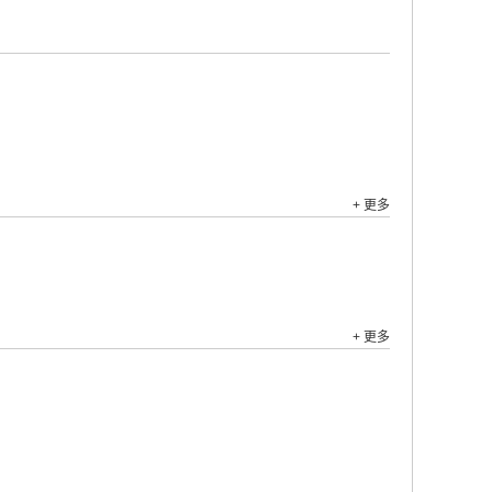
+ 更多
+ 更多