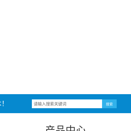
本！
产品中心