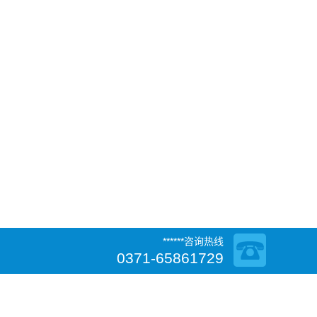
******咨询热线
0371-65861729