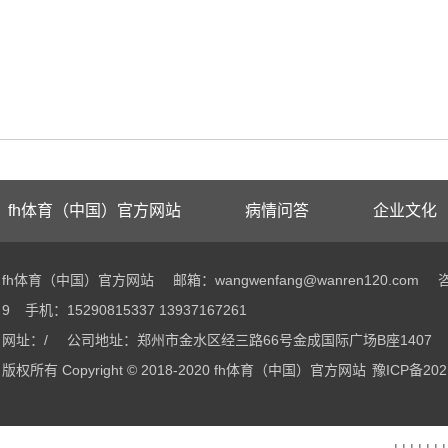
fh体育（中国）官方网站
病情问答
企业文化
fh体育（中国）官方网站
邮箱：wangwenfang@wanren120.com
咨
9
手机：15290815337 13937167261
网址：/
公司地址：郑州市金水区经三路66号金成国际广场B座1407
版权所有 Copyright © 2018-2020 fh体育（中国）官方网站
豫ICP备202