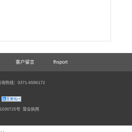
客户留言
fhsport
询热线：0371-6586172
1030725号
营业执照