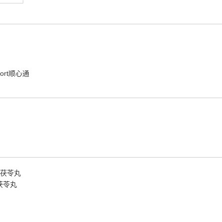
port顺心通
茯苓丸