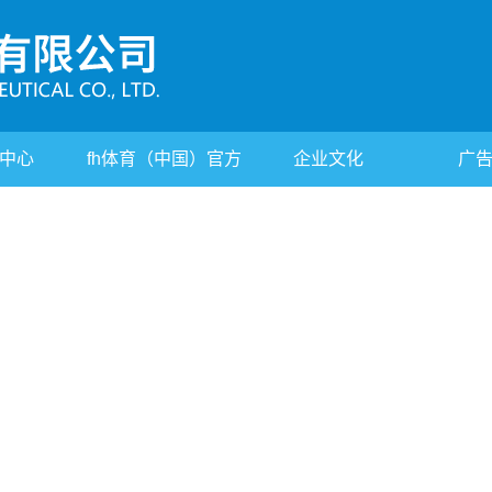
中心
fh体育（中国）官方
企业文化
广
网站