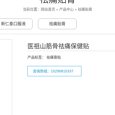
当前位置：
网站首页
»
产品中心
»
祛痛贴膏
新仁泰口服液
祛痛贴膏
医祖山筋骨祛痛保健贴
产品标签：
祛痛膏贴
咨询热线：15290815337