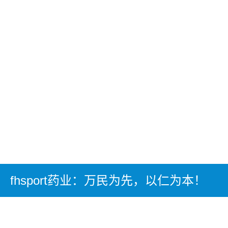
fhsport药业：万民为先，以仁为本！